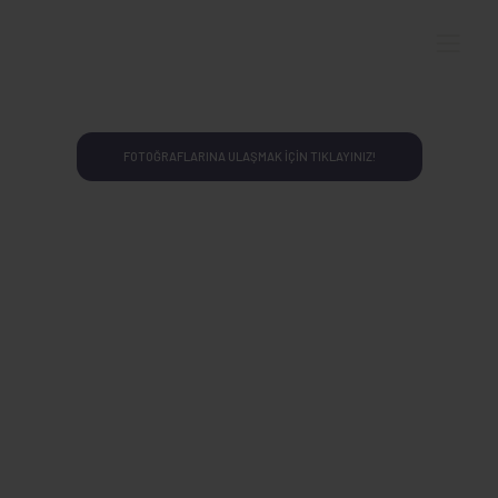
KONGRE SONUÇ RAPORU
ULUSLARARASI
KOZMETİK KONGRESİ
KONGRE SONUÇ RAPORUNA ULAŞMAK İÇİN TIKLAYINIZ!